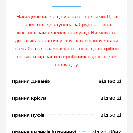
Наведені нижче ціни є орієнтовними. Ціна
залежить від ступеня забруднення та
кількості замовленої продукції. Ви можете
дізнатися остаточну ціну, зателефонувавши
нам або надіславши фото того, що потрібно
почистити, і наш співробітник надасть вам
точну ціну.
Прання Диванів
Від 160 Zł
Прання Крісла
Від 80 Zł
Прання Пуфів
Від 30 Zł
Прання Килимів (штучних)
Від 20 Zł/m2