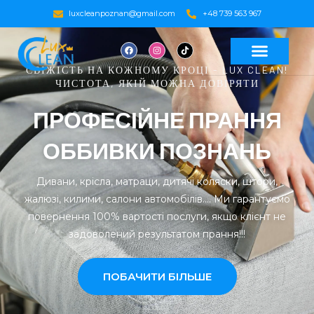
luxcleanpoznan@gmail.com
+48 739 563 967
СВІЖІСТЬ НА КОЖНОМУ КРОЦІ - LUX CLEAN!
ЧИСТОТА, ЯКІЙ МОЖНА ДОВІРЯТИ
ПРОФЕСІЙНЕ ПРАННЯ
ОББИВКИ ПОЗНАНЬ
Дивани, крісла, матраци, дитячі коляски, штори,
жалюзі, килими, салони автомобілів…. Ми гарантуємо
повернення 100% вартості послуги, якщо клієнт не
задоволений результатом прання!!!
ПОБАЧИТИ БІЛЬШЕ